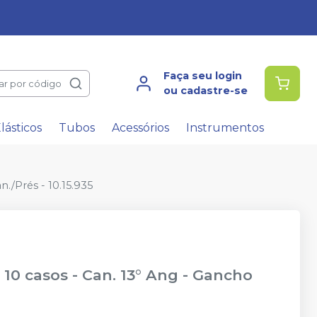
Faça seu login
ar por código
ou cadastre-se
lásticos
Tubos
Acessórios
Instrumentos
n./Prés - 10.15.935
 10 casos - Can. 13° Ang - Gancho