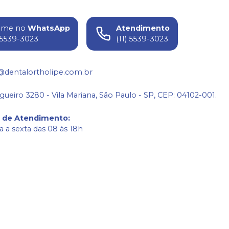
ame no
WhatsApp
Atendimento
) 5539-3023
(11) 5539-3023
@dentalortholipe.com.br
gueiro 3280 - Vila Mariana, São Paulo - SP, CEP: 04102-001.
o de Atendimento
:
 a sexta das 08 às 18h