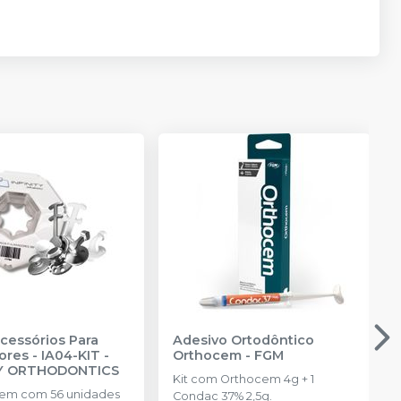
Acessórios Para
Adesivo Ortodôntico
ores - IA04-KIT
-
Orthocem
-
FGM
TY ORTHODONTICS
Kit com Orthocem 4g + 1
em com 56 unidades
Condac 37% 2,5g.