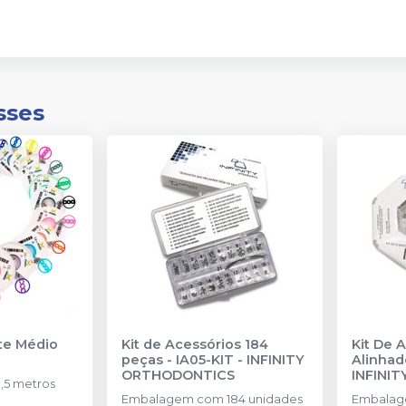
sses
nte Médio
Kit de Acessórios 184
Kit De 
peças - IA05-KIT
-
INFINITY
Alinhad
ORTHODONTICS
INFINI
,5 metros
Embalagem com 184 unidades
Embalag