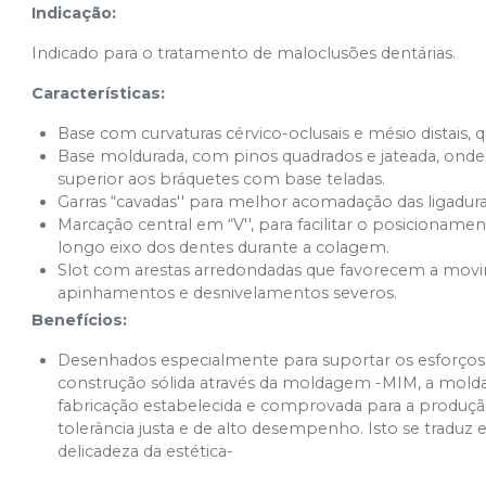
Indicação:
Indicado para o tratamento de maloclusões dentárias.
Características:
Base com curvaturas cérvico-oclusais e mésio distai
Base moldurada, com pinos quadrados e jateada, ond
superior aos bráquetes com base teladas.
Garras “cavadas'' para melhor acomadação das ligaduras
Marcação central em “V'', para facilitar o posicionam
longo eixo dos dentes durante a colagem.
Slot com arestas arredondadas que favorecem a mov
apinhamentos e desnivelamentos severos.
Benefícios:
Desenhados especialmente para suportar os esforços
construção sólida através da moldagem -MIM, a mold
fabricação estabelecida e comprovada para a produçã
tolerância justa e de alto desempenho. Isto se traduz
delicadeza da estética-