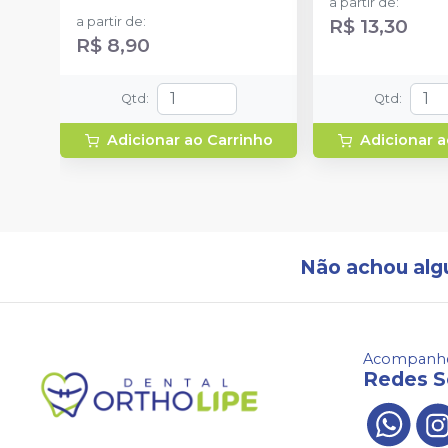
a partir de
:
a partir de
:
R$ 13,30
R$ 8,90
Qtd
:
Qtd
:
Adicionar ao Carrinho
Adicionar a
Não achou alg
Acompanhe
Redes S