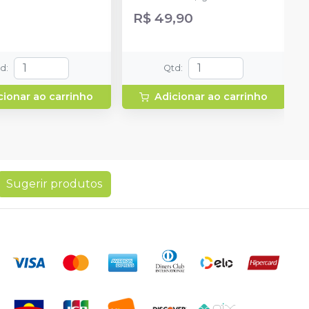
R$ 49,90
td
:
Qtd
:
cionar ao carrinho
Adicionar ao carrinho
Sugerir produtos