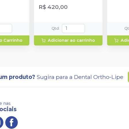
R$ 420,00
Qtd
:
Q
o Carrinho
Adicionar ao carrinho
Adi
um produto?
Sugira para a
Dental Ortho-Lipe
 nas
ociais