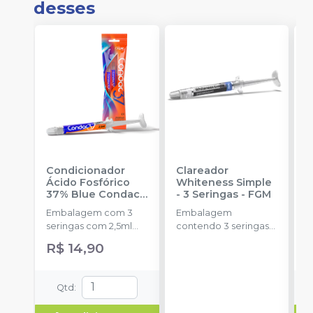
desses
Condicionador
Clareador
R
Ácido Fosfórico
Whiteness Simple
X
37% Blue Condac
-
- 3 Seringas
-
FGM
E
FGM
Embalagem com 3
Embalagem
s
seringas com 2,5ml
contendo 3 seringas
a
cada uma e 3
com 3g de gel cada
R$ 14,90
ponteiras para
uma.
aplicação.
Qtd
: