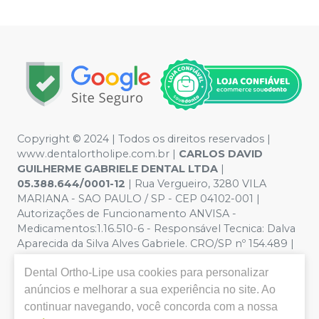
Copyright © 2024 | Todos os direitos reservados |
www.dentalortholipe.com.br |
CARLOS DAVID
GUILHERME GABRIELE DENTAL LTDA
|
05.388.644/0001-12
| Rua Vergueiro, 3280 VILA
MARIANA - SAO PAULO / SP - CEP 04102-001 |
Autorizações de Funcionamento ANVISA -
Medicamentos:1.16.510-6 - Responsável Tecnica: Dalva
Aparecida da Silva Alves Gabriele. CRO/SP nº 154.489 |
Política de Privacidade e Segurança - Fotos meramente
Dental Ortho-Lipe
usa cookies para personalizar
ilustrativas - Os preços e condições da loja virtual estão
sujeitos a alterações. Em caso de divergência de preços
anúncios e melhorar a sua experiência no site. Ao
no site, o valor válido é o do Carrinho de Compra. Não
continuar navegando, você concorda com a nossa
vendemos por atacado, por isso nos reservamos o