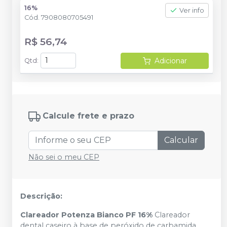
16%
Ver info
Cód.
7908080705491
R$ 56,74
Adicionar
Qtd
:
Calcule frete e prazo
Calcular
Não sei o meu CEP
Descrição:
Clareador Potenza Bianco PF 16%
Clareador
dental caseiro à base de peróxido de carbamida.