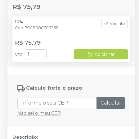
R$ 75,79
10%
Ver info
Cód.
7908080703268
R$ 75,79
Adicionar
Qtd
:
Calcule frete e prazo
Calcular
Não sei o meu CEP
Descrição: