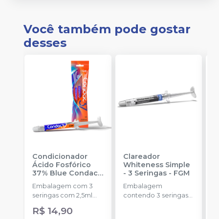
Você também pode gostar
desses
Condicionador
Clareador
R
Ácido Fosfórico
Whiteness Simple
X
37% Blue Condac
-
- 3 Seringas
-
FGM
E
FGM
Embalagem com 3
Embalagem
s
seringas com 2,5ml
contendo 3 seringas
a
cada uma e 3
com 3g de gel cada
R$ 14,90
ponteiras para
uma.