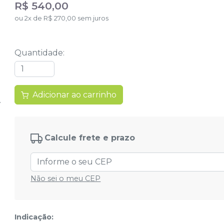
R$ 540,00
ou
2
x
de
R$ 270,00
sem juros
Quantidade
:
Adicionar ao carrinho
Calcule frete e prazo
Não sei o meu CEP
Indicação: