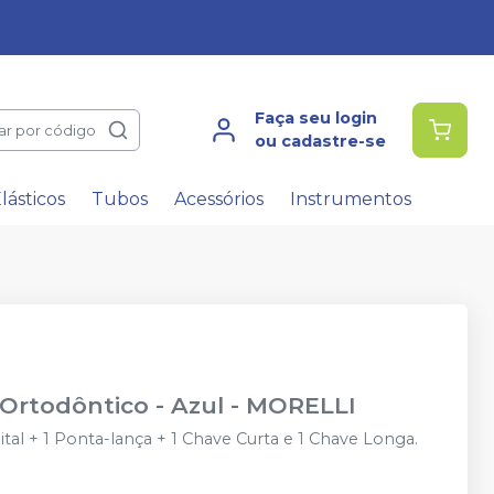
Faça seu login
ar por código
ou cadastre-se
lásticos
Tubos
Acessórios
Instrumentos
Ortodôntico - Azul
-
MORELLI
al + 1 Ponta-lança + 1 Chave Curta e 1 Chave Longa.