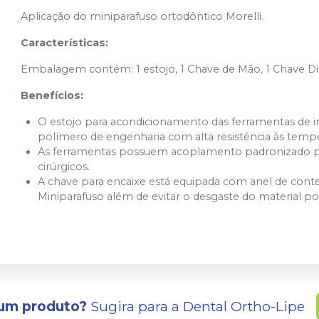
Aplicação do miniparafuso ortodôntico Morelli.
Características:
Embalagem contém: 1 estojo, 1 Chave de Mão, 1 Chave Digi
Benefícios:
O estojo para acondicionamento das ferramentas de i
polímero de engenharia com alta resistência às tempe
As ferramentas possuem acoplamento padronizado po
cirúrgicos.
A chave para encaixe está equipada com anel de conte
Miniparafuso além de evitar o desgaste do material por
um produto?
Sugira para a
Dental Ortho-Lipe