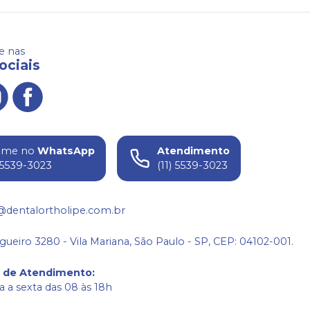
 nas
ociais
ame no
WhatsApp
Atendimento
) 5539-3023
(11) 5539-3023
@dentalortholipe.com.br
gueiro 3280 - Vila Mariana, São Paulo - SP, CEP: 04102-001.
o de Atendimento
:
 a sexta das 08 às 18h