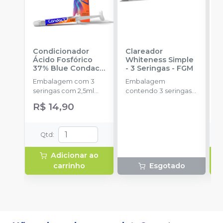
Condicionador
Clareador
R
Ácido Fosfórico
Whiteness Simple
X
37% Blue Condac
-
- 3 Seringas
-
FGM
E
FGM
Embalagem com 3
Embalagem
s
seringas com 2,5ml
contendo 3 seringas
a
cada uma e 3
com 3g de gel cada
R$ 14,90
ponteiras para
uma.
aplicação.
Qtd
:
Adicionar ao
carrinho
Esgotado