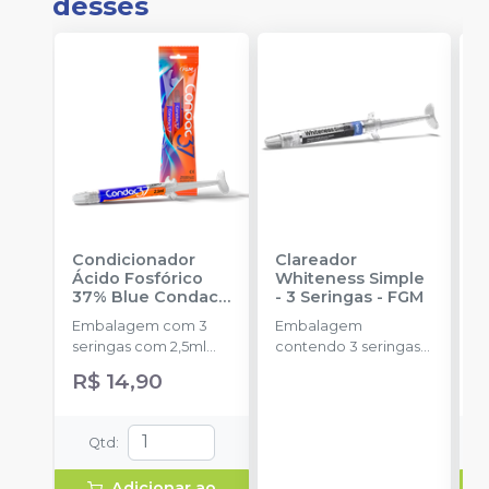
desses
Condicionador
Clareador
R
Ácido Fosfórico
Whiteness Simple
X
37% Blue Condac
-
- 3 Seringas
-
FGM
E
FGM
Embalagem com 3
Embalagem
s
seringas com 2,5ml
contendo 3 seringas
a
cada uma e 3
com 3g de gel cada
R$ 14,90
ponteiras para
uma.
aplicação.
Qtd
:
Adicionar ao