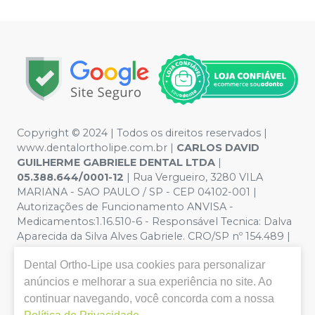
Copyright © 2024 | Todos os direitos reservados |
www.dentalortholipe.com.br |
CARLOS DAVID
GUILHERME GABRIELE DENTAL LTDA
|
05.388.644/0001-12
| Rua Vergueiro, 3280 VILA
MARIANA - SAO PAULO / SP - CEP 04102-001 |
Autorizações de Funcionamento ANVISA -
Medicamentos:1.16.510-6 - Responsável Tecnica: Dalva
Aparecida da Silva Alves Gabriele. CRO/SP nº 154.489 |
Política de Privacidade e Segurança - Fotos meramente
Dental Ortho-Lipe
usa cookies para personalizar
ilustrativas - Os preços e condições da loja virtual estão
sujeitos a alterações. Em caso de divergência de preços
anúncios e melhorar a sua experiência no site. Ao
no site, o valor válido é o do Carrinho de Compra. Não
continuar navegando, você concorda com a nossa
vendemos por atacado, por isso nos reservamos o