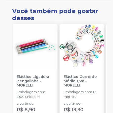
Você também pode gostar
desses
Elástico Ligadura
Elástico Corrente
K
Bengalinha
-
Médio 1,5m
-
1
MORELLI
MORELLI
K
O
Embalagem com
Embalagem com 1,5
E
1000 unidades
metros
u
a partir de
:
a partir de
:
R$ 8,90
R$ 13,30