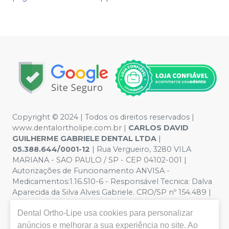
Copyright © 2024 | Todos os direitos reservados |
www.dentalortholipe.com.br |
CARLOS DAVID
GUILHERME GABRIELE DENTAL LTDA
|
05.388.644/0001-12
| Rua Vergueiro, 3280 VILA
MARIANA - SAO PAULO / SP - CEP 04102-001 |
Autorizações de Funcionamento ANVISA -
Medicamentos:1.16.510-6 - Responsável Tecnica: Dalva
Aparecida da Silva Alves Gabriele. CRO/SP nº 154.489 |
Política de Privacidade e Segurança - Fotos meramente
Dental Ortho-Lipe
usa cookies para personalizar
ilustrativas - Os preços e condições da loja virtual estão
sujeitos a alterações. Em caso de divergência de preços
anúncios e melhorar a sua experiência no site. Ao