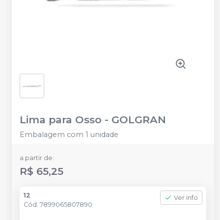
Lima para Osso
-
GOLGRAN
Embalagem com 1 unidade
a partir de:
R$ 65,25
12
Ver info
Cód.
7899065807890