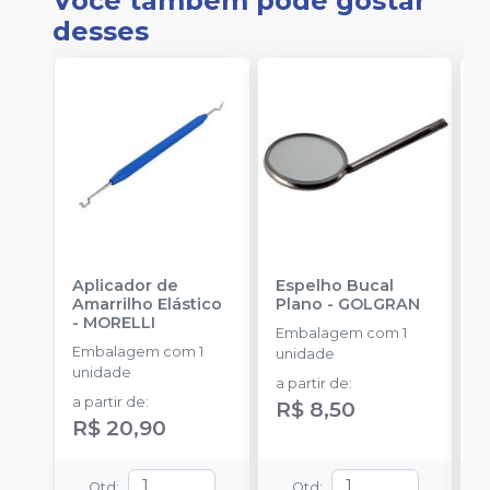
Você também pode gostar
desses
Aplicador de
Espelho Bucal
E
Amarrilho Elástico
Plano
-
GOLGRAN
F
-
MORELLI
Q
Embalagem com 1
Embalagem com 1
E
unidade
unidade
u
a partir de
:
a partir de
:
R$ 8,50
R$ 20,90
Qtd
:
Qtd
: