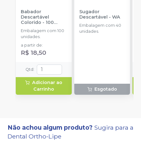
Babador
Sugador
S
Descartável
Descartável
-
WA
S
Colorido - 100
2
Embalagem com 40
unidades
-
A
Embalagem com 100
E
unidades.
MAXCLEAN
unidades.
u
a partir de
:
R
R$ 18,50
Qtd
:
Adicionar ao
Carrinho
Esgotado
Não achou algum produto?
Sugira para a
Dental Ortho-Lipe