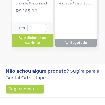
CRITERIA
CRITERIA
unidade Possui rápida
unidade Possui rápida
u
absorção.
absorção.
R$ 165,00
a
Qtd
:
Adicionar ao
carrinho
Esgotado
Não achou algum produto?
Sugira para a
Dental Ortho-Lipe
Sugerir produtos