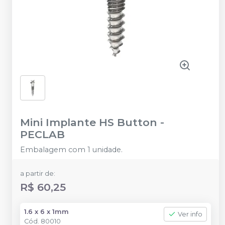
Mini Implante HS Button
-
PECLAB
Embalagem com 1 unidade.
a partir de:
R$ 60,25
1.6 x 6 x 1mm
Ver info
Cód.
80010