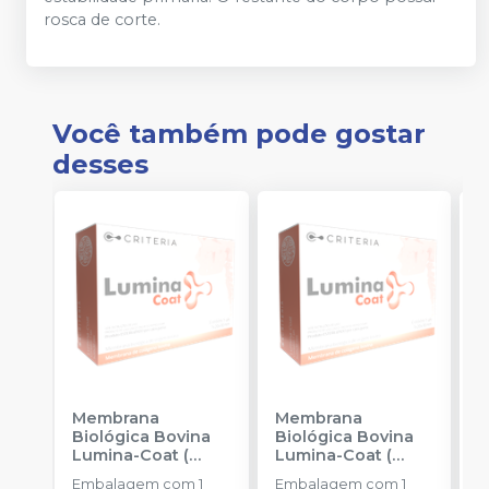
rosca de corte.
Você também pode gostar
desses
Membrana
Membrana
E
Biológica Bovina
Biológica Bovina
B
Lumina-Coat (
Lumina-Coat (
B
1x20x30mm)
-
2x20x30mm)
-
-
Embalagem com 1
Embalagem com 1
E