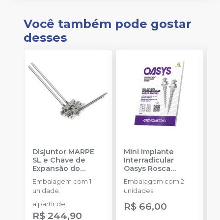
Você também pode gostar
desses
Disjuntor MARPE
Mini Implante
M
SL e Chave de
Interradicular
E
Expansão do
Oasys Rosca
O
Disjuntor
-
PECLAB
Simples - 1,6mm
-
Embalagem com 1
Embalagem com 2
E
6x1mm 31.60.0601
-
3
unidade.
unidades
u
ORTHOMETRIC
O
a partir de
:
R$ 66,00
R
R$ 244,90