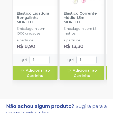
Elástico Ligadura
Elástico Corrente
K
Bengalinha
-
Médio 1,5m
-
1
MORELLI
MORELLI
K
O
Embalagem com
Embalagem com 1,5
E
1000 unidades
metros
u
a partir de
:
a partir de
:
R$ 8,90
R$ 13,30
Qtd
:
Qtd
:
Adicionar ao
Adicionar ao
Carrinho
Carrinho
Não achou algum produto?
Sugira para a