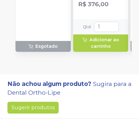
Body 120g + 1
8 pontas.
c
R$ 376,00
catalisador 60ml.
p
P
+
B
Qtd
:
p
1
Adicionar ao
c
Esgotado
carrinho
Não achou algum produto?
Sugira para a
Dental Ortho-Lipe
Sugerir produtos