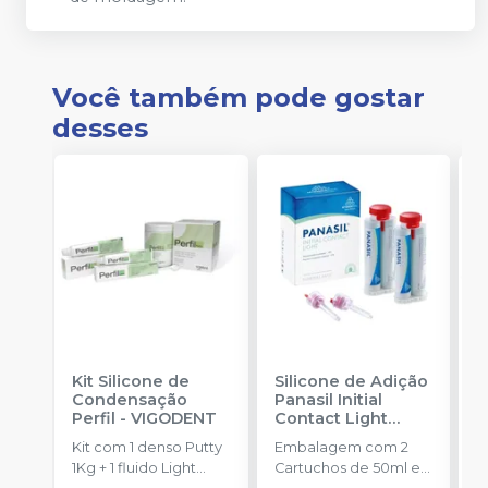
Você também pode gostar
desses
Kit Silicone de
Silicone de Adição
K
Condensação
Panasil Initial
A
Perfil
-
VIGODENT
Contact Light
P
Normal Pack
-
B
Kit com 1 denso Putty
Embalagem com 2
K
ULTRADENT
1Kg + 1 fluido Light
Cartuchos de 50ml e
p