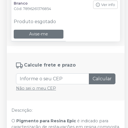
Branco
Ver info
Cód.
7896261376854
Produto esgotado
Avise-me
Calcule frete e prazo
Calcular
Não sei o meu CEP
Descrição:
O
Pigmento para Resina Epic
é indicado para
caracterização de restaurações em resina composta.