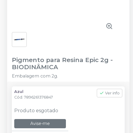
Pigmento para Resina Epic 2g
-
BIODINÂMICA
Embalagem com 2g.
Azul
Ver info
Cód.
7896261376847
Produto esgotado
Avise-me