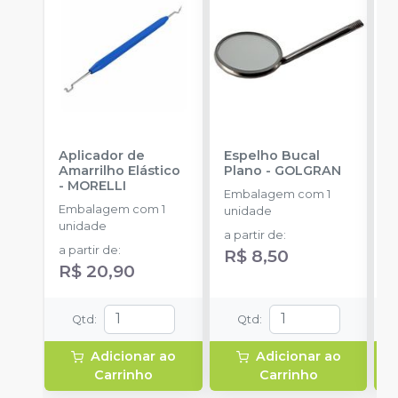
Aplicador de
Espelho Bucal
E
Amarrilho Elástico
Plano
-
GOLGRAN
F
-
MORELLI
Q
Embalagem com 1
Embalagem com 1
E
unidade
unidade
u
a partir de
:
a partir de
:
R$ 8,50
R$ 20,90
Qtd
:
Qtd
:
Adicionar ao
Adicionar ao
Carrinho
Carrinho