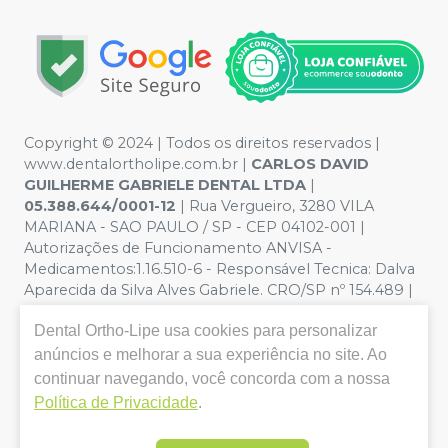
Copyright © 2024 | Todos os direitos reservados |
www.dentalortholipe.com.br |
CARLOS DAVID
GUILHERME GABRIELE DENTAL LTDA
|
05.388.644/0001-12
| Rua Vergueiro, 3280 VILA
MARIANA - SAO PAULO / SP - CEP 04102-001 |
Autorizações de Funcionamento ANVISA -
Medicamentos:1.16.510-6 - Responsável Tecnica: Dalva
Aparecida da Silva Alves Gabriele. CRO/SP nº 154.489 |
Política de Privacidade e Segurança - Fotos meramente
Dental Ortho-Lipe
usa cookies para personalizar
ilustrativas - Os preços e condições da loja virtual estão
sujeitos a alterações. Em caso de divergência de preços
anúncios e melhorar a sua experiência no site. Ao
no site, o valor válido é o do Carrinho de Compra. Não
continuar navegando, você concorda com a nossa
vendemos por atacado, por isso nos reservamos o
Política de Privacidade
.
direito de não atender compras de grandes volumes
pelo site.