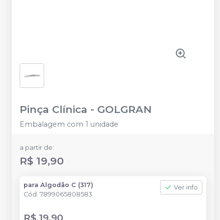
Pinça Clínica
-
GOLGRAN
Embalagem com 1 unidade
a partir de:
R$ 19,90
para Algodão C (317)
Ver info
Cód.
7899065808583
R$ 19,90