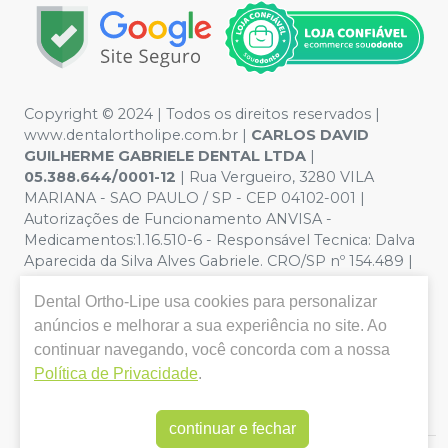
Copyright © 2024 | Todos os direitos reservados |
www.dentalortholipe.com.br |
CARLOS DAVID
GUILHERME GABRIELE DENTAL LTDA
|
05.388.644/0001-12
| Rua Vergueiro, 3280 VILA
MARIANA - SAO PAULO / SP - CEP 04102-001 |
Autorizações de Funcionamento ANVISA -
Medicamentos:1.16.510-6 - Responsável Tecnica: Dalva
Aparecida da Silva Alves Gabriele. CRO/SP nº 154.489 |
Política de Privacidade e Segurança - Fotos meramente
Dental Ortho-Lipe
usa cookies para personalizar
ilustrativas - Os preços e condições da loja virtual estão
sujeitos a alterações. Em caso de divergência de preços
anúncios e melhorar a sua experiência no site. Ao
no site, o valor válido é o do Carrinho de Compra. Não
continuar navegando, você concorda com a nossa
vendemos por atacado, por isso nos reservamos o
Política de Privacidade
.
direito de não atender compras de grandes volumes
pelo site.
continuar e fechar