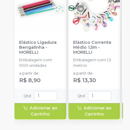
Elástico Ligadura
Elástico Corrente
K
Bengalinha
-
Médio 1,5m
-
1
MORELLI
MORELLI
K
O
Embalagem com
Embalagem com 1,5
E
1000 unidades
metros
u
a partir de
:
a partir de
:
R$ 8,90
R$ 13,30
Qtd
:
Qtd
:
Adicionar ao
Adicionar ao
Carrinho
Carrinho