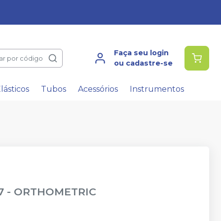
Faça seu login
ar por código
ou cadastre-se
lásticos
Tubos
Acessórios
Instrumentos
7
-
ORTHOMETRIC