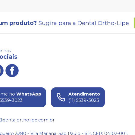
um produto?
Sugira para a
Dental Ortho-Lipe
 nas
ociais
ame no
WhatsApp
Atendimento
) 5539-3023
(11) 5539-3023
@dentalortholipe.com.br
gueiro 3280 - Vila Mariana, São Paulo - SP, CEP: 04102-001.