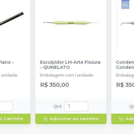
Plano
-
Esculpidor LM-Arte Fissura
Conden
-
QUINELATO
Conden
 unidade
Embalagem com 1 unidade.
Embalag
R$ 350,00
R$ 35
Qtd
:
Q
o Carrinho
Adicionar ao carrinho
Adi