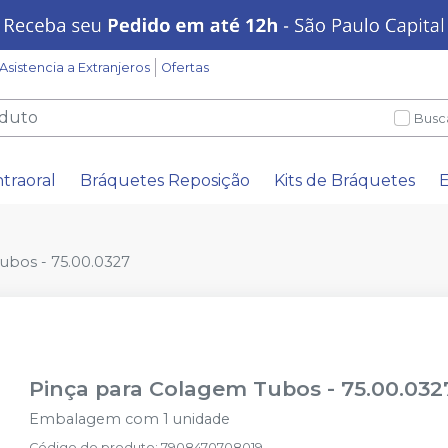
Asistencia a Extranjeros
Ofertas
Busc
ntraoral
Bráquetes Reposição
Kits de Bráquetes
E
ubos - 75.00.0327
Pinça para Colagem Tubos - 75.00.032
Embalagem com 1 unidade
Código do produto
:
7908470708019