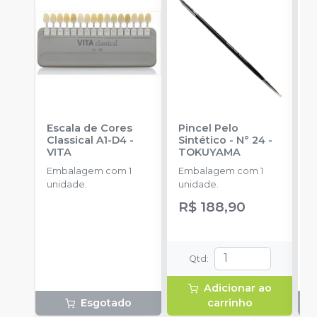
Escala de Cores
Pincel Pelo
R
Classical A1-D4
-
Sintético - N° 24
-
S
VITA
TOKUYAMA
C
Embalagem com 1
Embalagem com 1
p
unidade.
unidade.
R$ 188,90
Qtd
:
Adicionar ao
Esgotado
carrinho