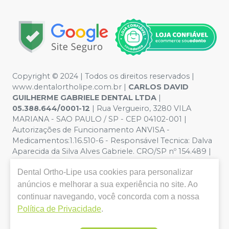
Copyright © 2024 | Todos os direitos reservados |
www.dentalortholipe.com.br |
CARLOS DAVID
GUILHERME GABRIELE DENTAL LTDA
|
05.388.644/0001-12
| Rua Vergueiro, 3280 VILA
MARIANA - SAO PAULO / SP - CEP 04102-001 |
Autorizações de Funcionamento ANVISA -
Medicamentos:1.16.510-6 - Responsável Tecnica: Dalva
Aparecida da Silva Alves Gabriele. CRO/SP nº 154.489 |
Política de Privacidade e Segurança - Fotos meramente
Dental Ortho-Lipe
usa cookies para personalizar
ilustrativas - Os preços e condições da loja virtual estão
sujeitos a alterações. Em caso de divergência de preços
anúncios e melhorar a sua experiência no site. Ao
no site, o valor válido é o do Carrinho de Compra. Não
continuar navegando, você concorda com a nossa
vendemos por atacado, por isso nos reservamos o
Política de Privacidade
.
direito de não atender compras de grandes volumes
pelo site.