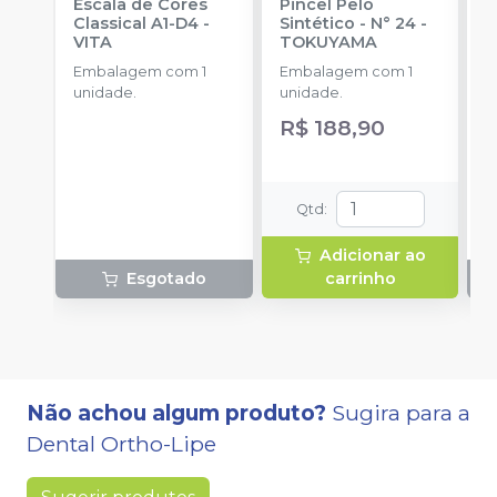
Escala de Cores
Pincel Pelo
R
Classical A1-D4
-
Sintético - N° 24
-
S
VITA
TOKUYAMA
C
Embalagem com 1
Embalagem com 1
p
unidade.
unidade.
R$ 188,90
Qtd
:
Adicionar ao
Esgotado
carrinho
Não achou algum produto?
Sugira para a
Dental Ortho-Lipe