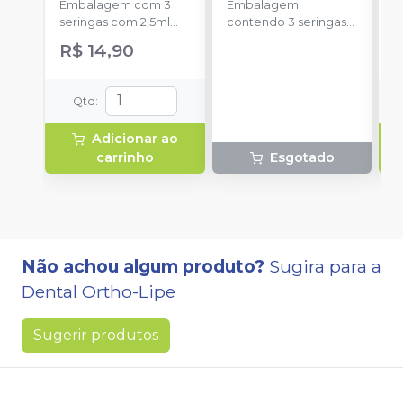
Embalagem com 3
Embalagem
s
seringas com 2,5ml
contendo 3 seringas
a
cada uma e 3
com 3g de gel cada
R$ 14,90
ponteiras para
uma.
aplicação.
Qtd
:
Adicionar ao
carrinho
Esgotado
Não achou algum produto?
Sugira para a
Dental Ortho-Lipe
Sugerir produtos