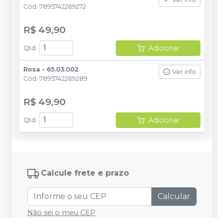
Cód.
7895742269272
R$ 49,90
Adicionar
Qtd
:
Rosa - 65.03.002
Ver info
Cód.
7895742269289
R$ 49,90
Adicionar
Qtd
:
Calcule frete e prazo
Calcular
Não sei o meu CEP