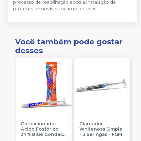
processo de reabilitação após a instalação de
próteses removíveis ou implantadas.
Você também pode gostar
desses
Condicionador
Clareador
R
Ácido Fosfórico
Whiteness Simple
X
37% Blue Condac
-
- 3 Seringas
-
FGM
E
FGM