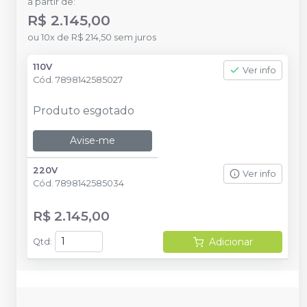
a partir de:
R$ 2.145,00
ou
10
x
de
R$ 214,50
sem juros
110V
Ver info
Cód.
7898142585027
Produto esgotado
Avise-me
220V
Ver info
Cód.
7898142585034
R$ 2.145,00
Adicionar
Qtd
: