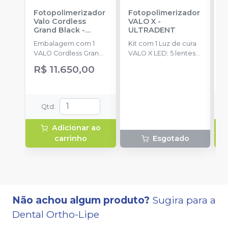
Fotopolimerizador
Fotopolimerizador
F
Valo Cordless
VALO X
-
B
Grand Black
-
ULTRADENT
-
ULTRADENT
Embalagem com 1
Kit com 1 Luz de cura
E
VALO Cordless Grand,
VALO X LED; 5 lentes
u
4 baterias
acessórias; 2 baterias
p
R$ 11.650,00
recarregáveis, 1
recarregáveis; 1
1
carregador, 50
carregador de
barreiras protetoras, 1
bateria; 1 fonte de
suporte, 1 protetor de
alimentação (para
Qtd
:
luz.
carga da bateria ou
adaptador de cabo); 1
Adicionar ao
adaptador de cabo; 1
carrinho
Esgotado
suporte de peça de
mão; 1 escudo de luz
de bloqueio de luz
azul; 1 pacote de
amostra de mangas
de barreira.
Não achou algum produto?
Sugira para a
Dental Ortho-Lipe