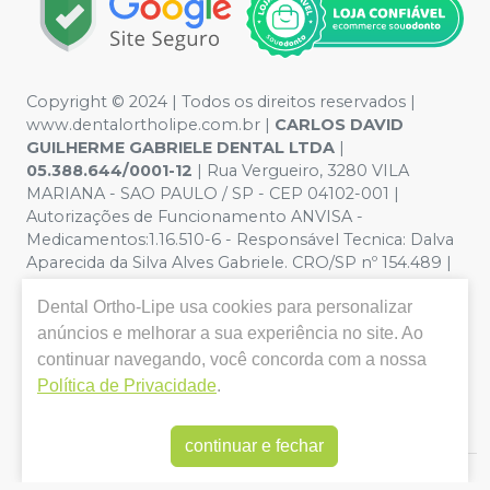
Copyright © 2024 | Todos os direitos reservados |
www.dentalortholipe.com.br |
CARLOS DAVID
GUILHERME GABRIELE DENTAL LTDA
|
05.388.644/0001-12
| Rua Vergueiro, 3280 VILA
MARIANA - SAO PAULO / SP - CEP 04102-001 |
Autorizações de Funcionamento ANVISA -
Medicamentos:1.16.510-6 - Responsável Tecnica: Dalva
Aparecida da Silva Alves Gabriele. CRO/SP nº 154.489 |
Política de Privacidade e Segurança - Fotos meramente
Dental Ortho-Lipe
usa cookies para personalizar
ilustrativas - Os preços e condições da loja virtual estão
sujeitos a alterações. Em caso de divergência de preços
anúncios e melhorar a sua experiência no site. Ao
no site, o valor válido é o do Carrinho de Compra. Não
continuar navegando, você concorda com a nossa
vendemos por atacado, por isso nos reservamos o
Política de Privacidade
.
direito de não atender compras de grandes volumes
pelo site.
continuar e fechar
E-commerce produzido por
Sou Odonto Ecommerce
.