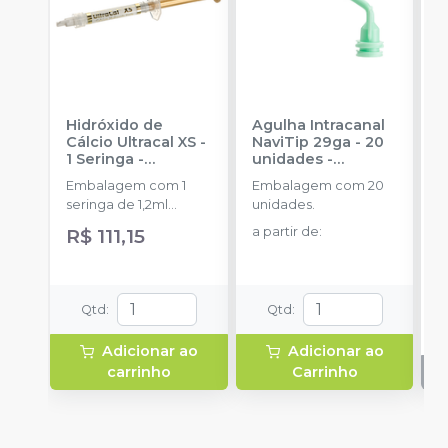
Hidróxido de
Agulha Intracanal
G
Cálcio Ultracal XS -
NaviTip 29ga - 20
C
1 Seringa
-
unidades
-
u
ULTRADENT
ULTRADENT
Embalagem com 1
Embalagem com 20
E
seringa de 1,2ml
unidades.
u
(1,76g), 2 NaviTip 29ga
R$ 111,15
a partir de
:
Qtd
:
Qtd
:
Adicionar ao
Adicionar ao
carrinho
Carrinho