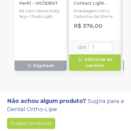
Perfil
-
VIGODENT
Contact Light
P
Normal Pack
-
B
Kit com 1 denso Putty
Embalagem com 2
K
ULTRADENT
1Kg + 1 fluido Light
Cartuchos de 50ml e
p
Body 120g + 1
8 pontas.
c
R$ 376,00
catalisador 60ml.
p
P
+
B
Qtd
:
p
1
Adicionar ao
c
Esgotado
carrinho
Não achou algum produto?
Sugira para a
Dental Ortho-Lipe
Sugerir produtos