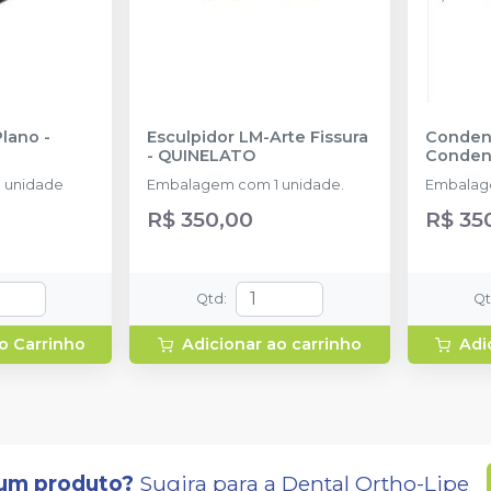
Plano
-
Esculpidor LM-Arte Fissura
Conden
-
QUINELATO
Conden
 unidade
Embalagem com 1 unidade.
Embalag
R$ 350,00
R$ 35
Qtd
:
Q
o Carrinho
Adicionar ao carrinho
Adi
um produto?
Sugira para a
Dental Ortho-Lipe