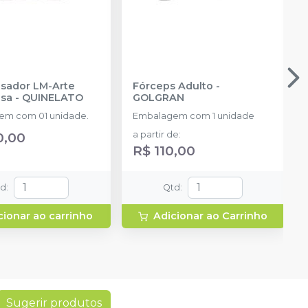
sador LM-Arte
Fórceps Adulto
-
sa
-
QUINELATO
GOLGRAN
em com 01 unidade.
Embalagem com 1 unidade
0,00
a partir de
:
R$ 110,00
td
:
Qtd
:
cionar ao carrinho
Adicionar ao Carrinho
Sugerir produtos