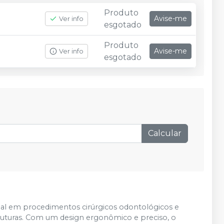
Produto
Avise-me
Ver info
esgotado
Produto
Avise-me
Ver info
esgotado
Calcular
al em procedimentos cirúrgicos odontológicos e
 suturas. Com um design ergonômico e preciso, o