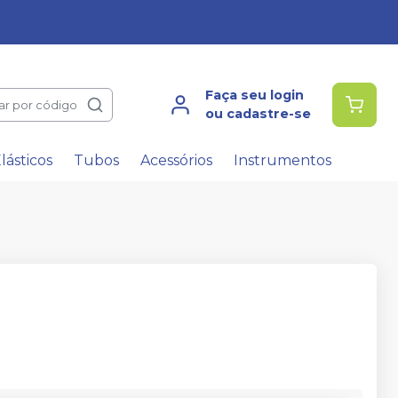
Faça seu login
ar por código
ou cadastre-se
lásticos
Tubos
Acessórios
Instrumentos