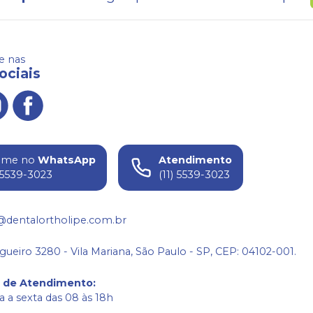
 nas
ociais
ame no
WhatsApp
Atendimento
) 5539-3023
(11) 5539-3023
@dentalortholipe.com.br
gueiro 3280 - Vila Mariana, São Paulo - SP, CEP: 04102-001.
o de Atendimento
:
 a sexta das 08 às 18h