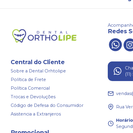
Acompanhe
Redes S
Central do Cliente
Ch
Sobre a Dental Orhtolipe
(11
Política de Frete
Política Comercial
vendas
Trocas e Devoluções
Código de Defesa do Consumidor
Rua Ver
Asistencia a Extranjeros
Horári
Segunda
Promocional