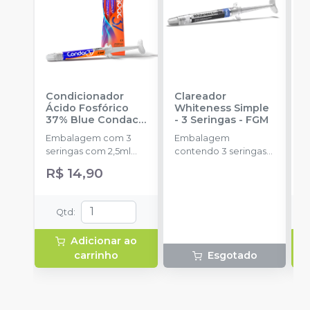
Condicionador
Clareador
R
Ácido Fosfórico
Whiteness Simple
X
37% Blue Condac
-
- 3 Seringas
-
FGM
E
FGM
Embalagem com 3
Embalagem
s
seringas com 2,5ml
contendo 3 seringas
a
cada uma e 3
com 3g de gel cada
R$ 14,90
ponteiras para
uma.
aplicação.
Qtd
:
Adicionar ao
carrinho
Esgotado