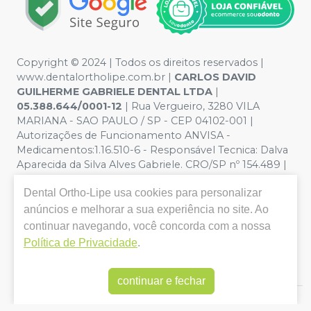
Copyright © 2024 | Todos os direitos reservados |
www.dentalortholipe.com.br |
CARLOS DAVID
GUILHERME GABRIELE DENTAL LTDA
|
05.388.644/0001-12
| Rua Vergueiro, 3280 VILA
MARIANA - SAO PAULO / SP - CEP 04102-001 |
Autorizações de Funcionamento ANVISA -
Medicamentos:1.16.510-6 - Responsável Tecnica: Dalva
Aparecida da Silva Alves Gabriele. CRO/SP nº 154.489 |
Política de Privacidade e Segurança - Fotos meramente
Dental Ortho-Lipe
usa cookies para personalizar
ilustrativas - Os preços e condições da loja virtual estão
sujeitos a alterações. Em caso de divergência de preços
anúncios e melhorar a sua experiência no site. Ao
no site, o valor válido é o do Carrinho de Compra. Não
continuar navegando, você concorda com a nossa
vendemos por atacado, por isso nos reservamos o
Política de Privacidade
.
direito de não atender compras de grandes volumes
pelo site.
continuar e fechar
E-commerce produzido por
Sou Odonto Ecommerce
.