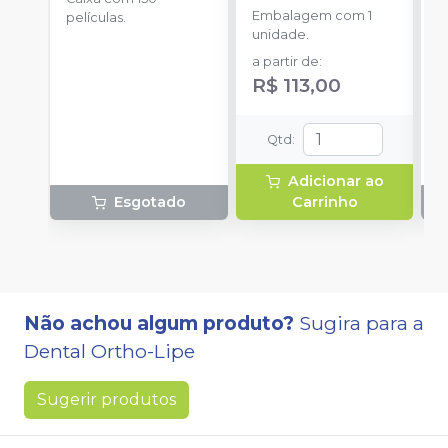
Embalagem com 1
F
películas.
unidade.
a partir de
:
R$ 113,00
Qtd
:
Adicionar ao
Esgotado
Carrinho
Não achou algum produto?
Sugira para a
Dental Ortho-Lipe
Sugerir produtos