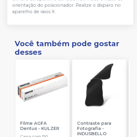
orientação do posicionador. Realize o disparo no
aparelho de raios X.
Você também pode gostar
desses
Filme AGFA
Contraste para
R
Dentus
-
KULZER
Fotografia
-
R
INDUSBELLO
S
Caixa com 150