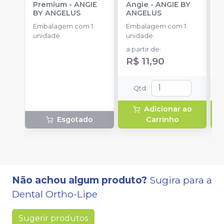
Premium
-
ANGIE
Angie
-
ANGIE BY
A
BY ANGELUS
ANGELUS
E
Embalagem com 1
Embalagem com 1
u
unidade.
unidade.
R
a partir de
:
R$ 11,90
Qtd
:
Adicionar ao
Esgotado
Carrinho
Não achou algum produto?
Sugira para a
Dental Ortho-Lipe
Sugerir produtos