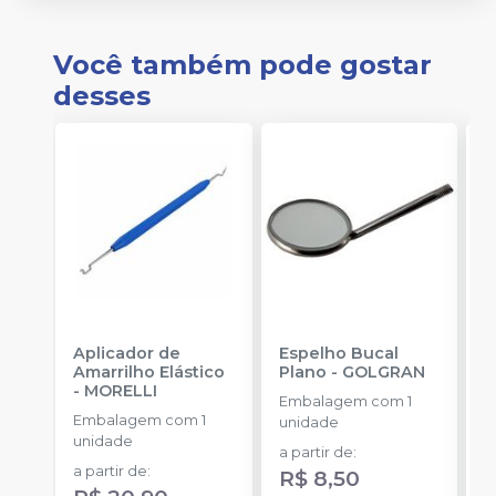
Você também pode gostar
desses
Aplicador de
Espelho Bucal
E
Amarrilho Elástico
Plano
-
GOLGRAN
F
-
MORELLI
Q
Embalagem com 1
Embalagem com 1
E
unidade
unidade
u
a partir de
:
a partir de
:
R$ 8,50