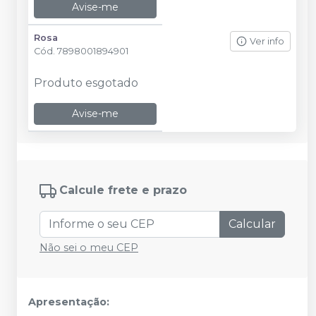
Avise-me
Rosa
Ver info
Cód.
7898001894901
Produto esgotado
Avise-me
Calcule frete e prazo
Calcular
Não sei o meu CEP
Apresentação: