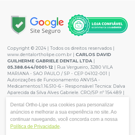
Copyright © 2024 | Todos os direitos reservados |
www.dentalortholipe.com.br |
CARLOS DAVID
GUILHERME GABRIELE DENTAL LTDA
|
05.388.644/0001-12
| Rua Vergueiro, 3280 VILA
MARIANA - SAO PAULO / SP - CEP 04102-001 |
Autorizações de Funcionamento ANVISA -
Medicamentos:1.16.510-6 - Responsável Tecnica: Dalva
Aparecida da Silva Alves Gabriele. CRO/SP nº 154.489 |
Política de Privacidade e Segurança - Fotos meramente
Dental Ortho-Lipe
usa cookies para personalizar
ilustrativas - Os preços e condições da loja virtual estão
sujeitos a alterações. Em caso de divergência de preços
anúncios e melhorar a sua experiência no site. Ao
no site, o valor válido é o do Carrinho de Compra. Não
continuar navegando, você concorda com a nossa
vendemos por atacado, por isso nos reservamos o
Política de Privacidade
.
direito de não atender compras de grandes volumes