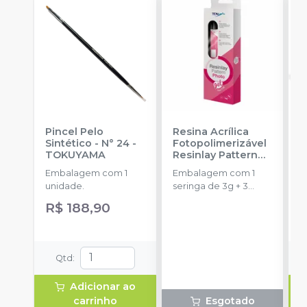
Pincel Pelo
Resina Acrílica
C
Sintético - N° 24
-
Fotopolimerizável
1
TOKUYAMA
Resinlay Pattern
L
Photo Gel
-
TDV
Embalagem com 1
Embalagem com 1
C
unidade.
seringa de 3g + 3
l
ponteiras.
R$ 188,90
Qtd
:
Adicionar ao
carrinho
Esgotado