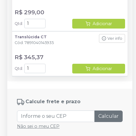
R$ 299,00
Adicionar
Qtd
:
Translúcida CT
Ver info
Cód.
7891040145935
R$ 345,37
Adicionar
Qtd
:
Calcule frete e prazo
Calcular
Não sei o meu CEP