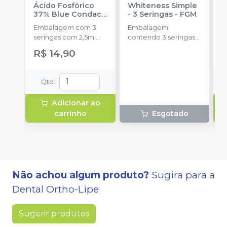
Ácido Fosfórico
Whiteness Simple
+
37% Blue Condac
-
- 3 Seringas
-
FGM
B
FGM
N
Embalagem com 3
Embalagem
E
S
seringas com 2,5ml
contendo 3 seringas
s
cada uma e 3
com 3g de gel cada
F
R$ 14,90
R
ponteiras para
uma.
c
aplicação.
A
fra
Qtd
:
S
d
Adicionar ao
p
carrinho
Esgotado
e
Não achou algum produto?
Sugira para a
Dental Ortho-Lipe
Sugerir produtos