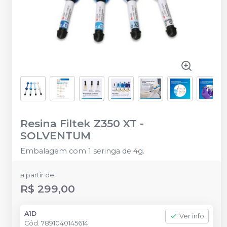
Resina Filtek Z350 XT
-
SOLVENTUM
Embalagem com 1 seringa de 4g.
a partir de:
R$ 299,00
A1D
Ver info
Cód.
7891040145614