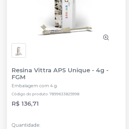
Resina Vittra APS Unique - 4g
-
FGM
Embalagem com 4 g.
Código do produto
:
7899633825998
R$ 136,71
Quantidade
: