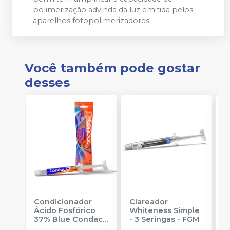
polimerização advinda da luz emitida pelos
aparelhos fotopolimerizadores.
Você também pode gostar
desses
Condicionador
Clareador
R
Ácido Fosfórico
Whiteness Simple
X
37% Blue Condac
-
- 3 Seringas
-
FGM
E
FGM