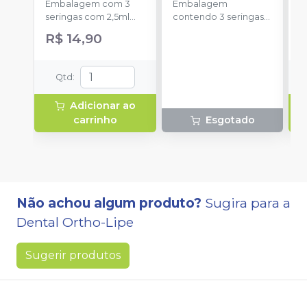
Embalagem com 3
Embalagem
s
seringas com 2,5ml
contendo 3 seringas
a
cada uma e 3
com 3g de gel cada
R$ 14,90
ponteiras para
uma.
aplicação.
Qtd
:
Adicionar ao
carrinho
Esgotado
Não achou algum produto?
Sugira para a
Dental Ortho-Lipe
Sugerir produtos