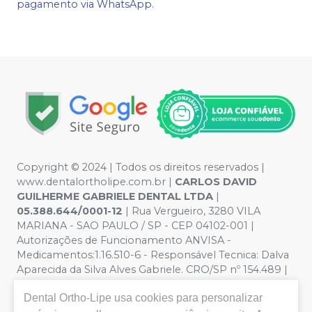
pagamento via WhatsApp.
Copyright © 2024 | Todos os direitos reservados |
www.dentalortholipe.com.br |
CARLOS DAVID
GUILHERME GABRIELE DENTAL LTDA
|
05.388.644/0001-12
| Rua Vergueiro, 3280 VILA
MARIANA - SAO PAULO / SP - CEP 04102-001 |
Autorizações de Funcionamento ANVISA -
Medicamentos:1.16.510-6 - Responsável Tecnica: Dalva
Aparecida da Silva Alves Gabriele. CRO/SP nº 154.489 |
Política de Privacidade e Segurança - Fotos meramente
Dental Ortho-Lipe
usa cookies para personalizar
ilustrativas - Os preços e condições da loja virtual estão