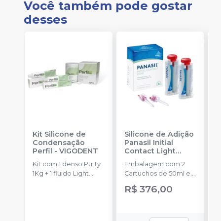
Você também pode gostar
desses
Kit Silicone de
Silicone de Adição
K
Condensação
Panasil Initial
A
Perfil
-
VIGODENT
Contact Light
P
Normal Pack
-
B
Kit com 1 denso Putty
Embalagem com 2
K
ULTRADENT
1Kg + 1 fluido Light
Cartuchos de 50ml e
p
Body 120g + 1
8 pontas.
c
R$ 376,00
catalisador 60ml.
p
P
+
B