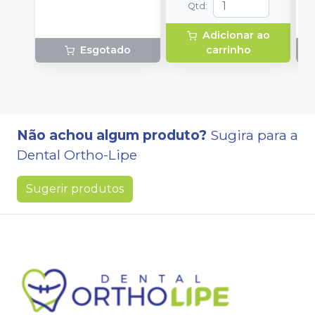
Qtd
:
p
1
Adicionar ao
c
Esgotado
carrinho
Não achou algum produto?
Sugira para a
Dental Ortho-Lipe
Sugerir produtos