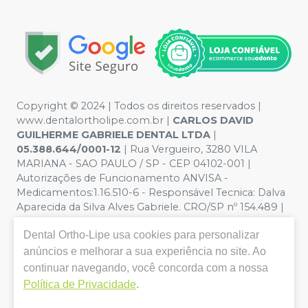
Copyright © 2024 | Todos os direitos reservados |
www.dentalortholipe.com.br |
CARLOS DAVID
GUILHERME GABRIELE DENTAL LTDA
|
05.388.644/0001-12
| Rua Vergueiro, 3280 VILA
MARIANA - SAO PAULO / SP - CEP 04102-001 |
Autorizações de Funcionamento ANVISA -
Medicamentos:1.16.510-6 - Responsável Tecnica: Dalva
Aparecida da Silva Alves Gabriele. CRO/SP nº 154.489 |
Política de Privacidade e Segurança - Fotos meramente
Dental Ortho-Lipe
usa cookies para personalizar
ilustrativas - Os preços e condições da loja virtual estão
sujeitos a alterações. Em caso de divergência de preços
anúncios e melhorar a sua experiência no site. Ao
no site, o valor válido é o do Carrinho de Compra. Não
continuar navegando, você concorda com a nossa
vendemos por atacado, por isso nos reservamos o
Política de Privacidade
.
direito de não atender compras de grandes volumes