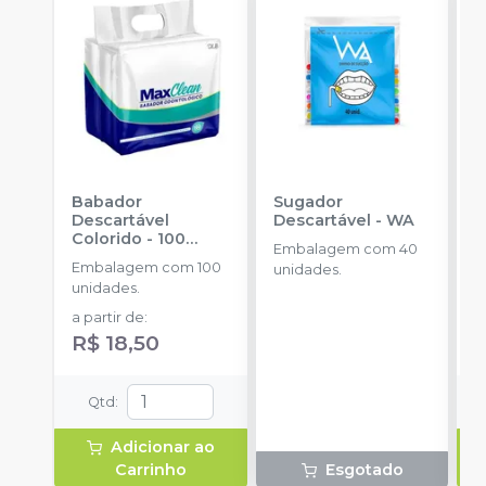
Babador
Sugador
S
Descartável
Descartável
-
WA
S
Colorido - 100
2
Embalagem com 40
unidades
-
A
Embalagem com 100
E
unidades.
MAXCLEAN
unidades.
u
a partir de
:
R
R$ 18,50
Qtd
:
Adicionar ao
Carrinho
Esgotado