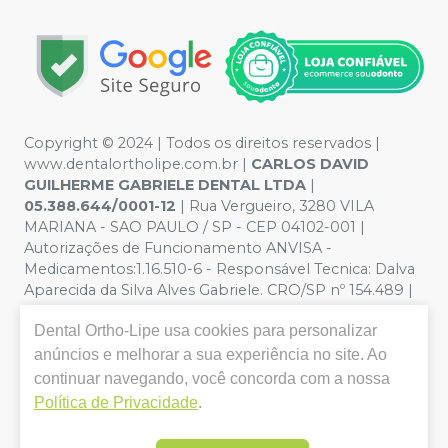
Copyright © 2024 | Todos os direitos reservados |
www.dentalortholipe.com.br |
CARLOS DAVID
GUILHERME GABRIELE DENTAL LTDA
|
05.388.644/0001-12
| Rua Vergueiro, 3280 VILA
MARIANA - SAO PAULO / SP - CEP 04102-001 |
Autorizações de Funcionamento ANVISA -
Medicamentos:1.16.510-6 - Responsável Tecnica: Dalva
Aparecida da Silva Alves Gabriele. CRO/SP nº 154.489 |
Política de Privacidade e Segurança - Fotos meramente
Dental Ortho-Lipe
usa cookies para personalizar
ilustrativas - Os preços e condições da loja virtual estão
sujeitos a alterações. Em caso de divergência de preços
anúncios e melhorar a sua experiência no site. Ao
no site, o valor válido é o do Carrinho de Compra. Não
continuar navegando, você concorda com a nossa
vendemos por atacado, por isso nos reservamos o
Política de Privacidade
.
direito de não atender compras de grandes volumes
pelo site.