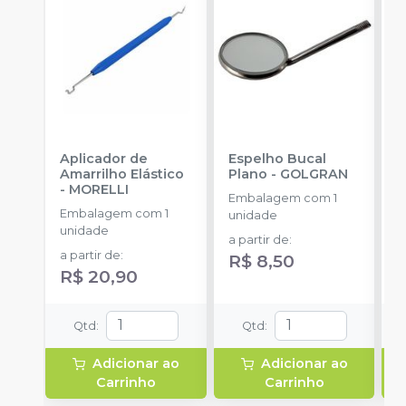
Aplicador de
Espelho Bucal
E
Amarrilho Elástico
Plano
-
GOLGRAN
F
-
MORELLI
Q
Embalagem com 1
Embalagem com 1
E
unidade
unidade
u
a partir de
:
a partir de
:
R$ 8,50
R$ 20,90
Qtd
:
Qtd
:
Adicionar ao
Adicionar ao
Carrinho
Carrinho