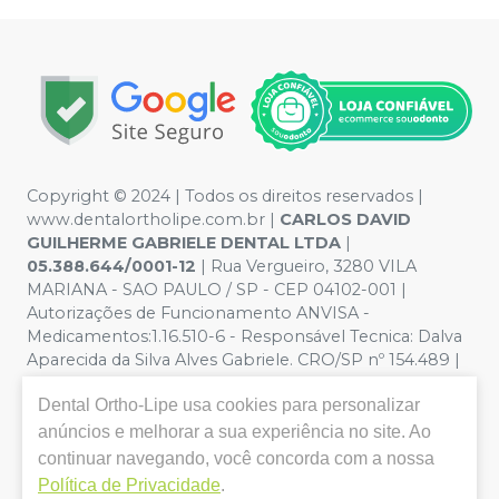
Copyright © 2024 | Todos os direitos reservados |
www.dentalortholipe.com.br |
CARLOS DAVID
GUILHERME GABRIELE DENTAL LTDA
|
05.388.644/0001-12
| Rua Vergueiro, 3280 VILA
MARIANA - SAO PAULO / SP - CEP 04102-001 |
Autorizações de Funcionamento ANVISA -
Medicamentos:1.16.510-6 - Responsável Tecnica: Dalva
Aparecida da Silva Alves Gabriele. CRO/SP nº 154.489 |
Política de Privacidade e Segurança - Fotos meramente
Dental Ortho-Lipe
usa cookies para personalizar
ilustrativas - Os preços e condições da loja virtual estão
sujeitos a alterações. Em caso de divergência de preços
anúncios e melhorar a sua experiência no site. Ao
no site, o valor válido é o do Carrinho de Compra. Não
continuar navegando, você concorda com a nossa
vendemos por atacado, por isso nos reservamos o
Política de Privacidade
.