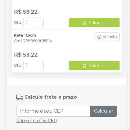
R$ 53,22
Adicionar
Qtd
:
Reta 11,5cm
Ver info
Cód.
7898506815814
R$ 53,22
Adicionar
Qtd
:
Calcule frete e prazo
Calcular
Não sei o meu CEP