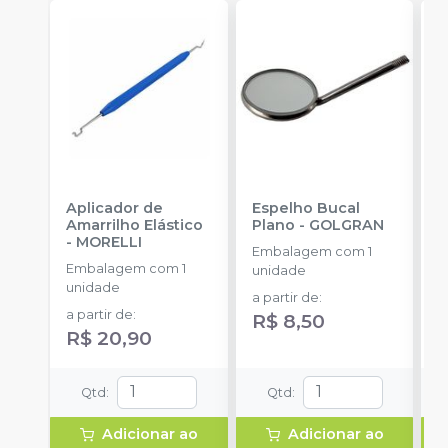
Aplicador de
Espelho Bucal
E
Amarrilho Elástico
Plano
-
GOLGRAN
F
-
MORELLI
Q
Embalagem com 1
Embalagem com 1
E
unidade
unidade
u
a partir de
:
a partir de
:
R$ 8,50
R$ 20,90
Qtd
:
Qtd
:
Adicionar ao
Adicionar ao