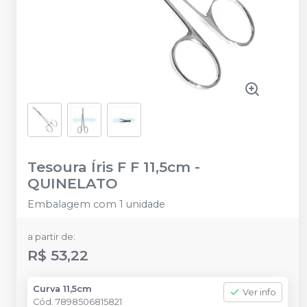
Tesoura Íris F F 11,5cm
-
QUINELATO
Embalagem com 1 unidade
a partir de:
R$ 53,22
Curva 11,5cm
Ver info
Cód.
7898506815821