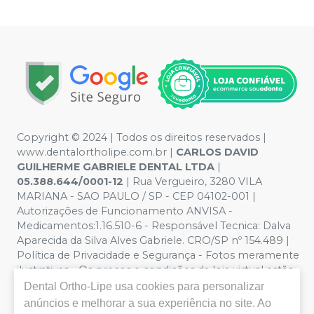
Copyright © 2024 | Todos os direitos reservados |
www.dentalortholipe.com.br |
CARLOS DAVID
GUILHERME GABRIELE DENTAL LTDA
|
05.388.644/0001-12
| Rua Vergueiro, 3280 VILA
MARIANA - SAO PAULO / SP - CEP 04102-001 |
Autorizações de Funcionamento ANVISA -
Medicamentos:1.16.510-6 - Responsável Tecnica: Dalva
Aparecida da Silva Alves Gabriele. CRO/SP nº 154.489 |
Política de Privacidade e Segurança - Fotos meramente
ilustrativas - Os preços e condições da loja virtual estão
sujeitos a alterações. Em caso de divergência de preços
Dental Ortho-Lipe
usa cookies para personalizar
no site, o valor válido é o do Carrinho de Compra. Não
anúncios e melhorar a sua experiência no site. Ao