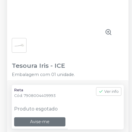
Tesoura Iris
-
ICE
Embalagem com 01 unidade.
Reta
Ver info
Cód.
7908004409993
Produto esgotado
Avise-me