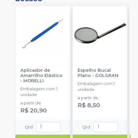
Aplicador de
Espelho Bucal
E
Amarrilho Elástico
Plano
-
GOLGRAN
F
-
MORELLI
Q
Embalagem com 1
Embalagem com 1
E
unidade
unidade
u
a partir de
:
a partir de
:
R$ 8,50
R$ 20,90
Qtd
:
Qtd
: