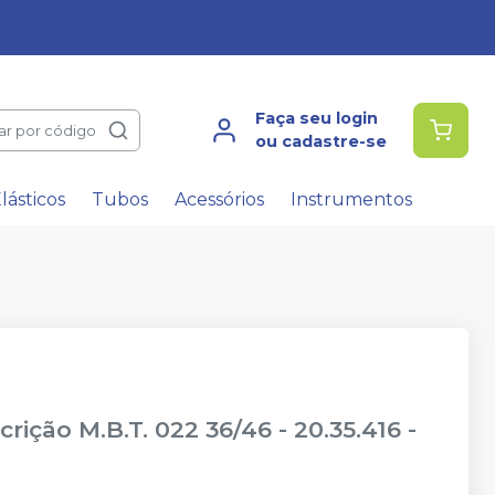
Faça seu login
ar por código
ou cadastre-se
lásticos
Tubos
Acessórios
Instrumentos
ição M.B.T. 022 36/46 - 20.35.416
-