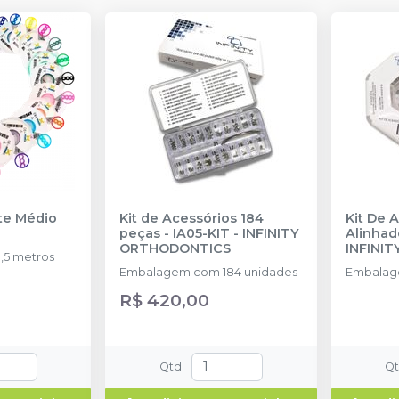
nte Médio
Kit de Acessórios 184
Kit De 
peças - IA05-KIT
-
INFINITY
Alinhad
ORTHODONTICS
INFINI
,5 metros
Embalagem com 184 unidades
Embalag
R$ 420,00
Qtd
:
Q