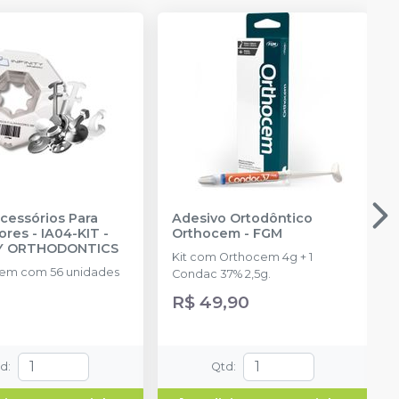
Acessórios Para
Adesivo Ortodôntico
ores - IA04-KIT
-
Orthocem
-
FGM
TY ORTHODONTICS
Kit com Orthocem 4g + 1
em com 56 unidades
Condac 37% 2,5g.
R$ 49,90
td
:
Qtd
: