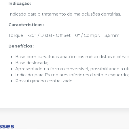
Indicação:
Indicado para o tratamento de maloclusões dentárias.
Características:
Torque = -20° / Distal - Off Set = 0° / Compr. = 3,5mm
Benefícios:
Base com curvaturas anatômicas mésio distais e cérvico
Base deslocada;
Apresentado na forma conversível, possibilitando a uti
Indicado para 1ºs molares inferiores direito e esquerdo;
Possui gancho centralizado.
sses