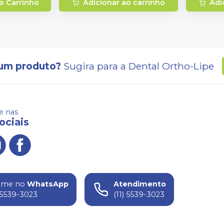
o Carrinho
Adicionar ao carrinho
Adi
um produto?
Sugira para a
Dental Ortho-Lipe
 nas
ociais
ame no
WhatsApp
Atendimento
) 5539-3023
(11) 5539-3023