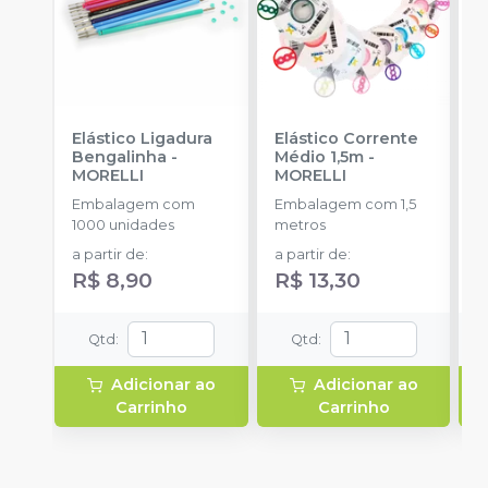
Elástico Ligadura
Elástico Corrente
K
Bengalinha
-
Médio 1,5m
-
1
MORELLI
MORELLI
K
O
Embalagem com
Embalagem com 1,5
E
1000 unidades
metros
u
a partir de
:
a partir de
:
R$ 8,90
R$ 13,30
Qtd
:
Qtd
:
Adicionar ao
Adicionar ao
Carrinho
Carrinho