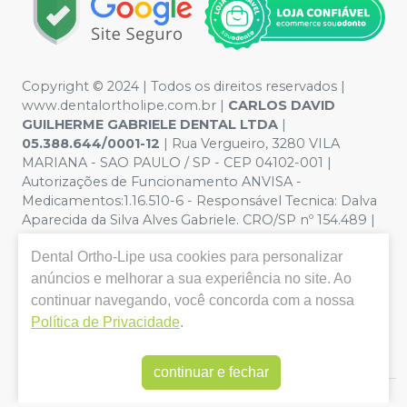
Copyright © 2024 | Todos os direitos reservados |
www.dentalortholipe.com.br |
CARLOS DAVID
GUILHERME GABRIELE DENTAL LTDA
|
05.388.644/0001-12
| Rua Vergueiro, 3280 VILA
MARIANA - SAO PAULO / SP - CEP 04102-001 |
Autorizações de Funcionamento ANVISA -
Medicamentos:1.16.510-6 - Responsável Tecnica: Dalva
Aparecida da Silva Alves Gabriele. CRO/SP nº 154.489 |
Política de Privacidade e Segurança - Fotos meramente
Dental Ortho-Lipe
usa cookies para personalizar
ilustrativas - Os preços e condições da loja virtual estão
sujeitos a alterações. Em caso de divergência de preços
anúncios e melhorar a sua experiência no site. Ao
no site, o valor válido é o do Carrinho de Compra. Não
continuar navegando, você concorda com a nossa
vendemos por atacado, por isso nos reservamos o
Política de Privacidade
.
direito de não atender compras de grandes volumes
pelo site.
continuar e fechar
E-commerce produzido por
Sou Odonto Ecommerce
.