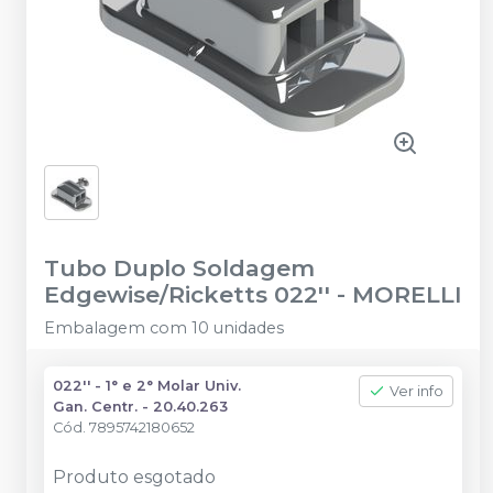
Tubo Duplo Soldagem
Edgewise/Ricketts 022''
-
MORELLI
Embalagem com 10 unidades
022'' - 1° e 2° Molar Univ.
Ver info
Gan. Centr. - 20.40.263
Cód.
7895742180652
Produto esgotado