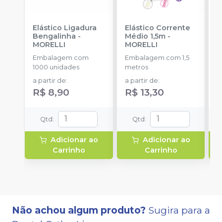
Elástico Ligadura
Elástico Corrente
K
Bengalinha
-
Médio 1,5m
-
1
MORELLI
MORELLI
K
O
Embalagem com
Embalagem com 1,5
E
1000 unidades
metros
u
a partir de
:
a partir de
:
R$ 8,90
R$ 13,30
Qtd
:
Qtd
:
Adicionar ao
Adicionar ao
Carrinho
Carrinho
Não achou algum produto?
Sugira para a