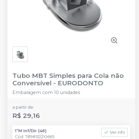
Tubo MBT Simples para Cola não
Conversível
-
EURODONTO
Embalagem com 10 unidades
a partir de:
R$ 29,16
1ºM Inf/Dir (46)
Ver info
Cód.
7898512210665