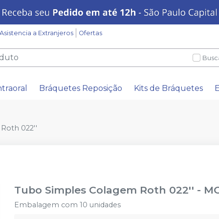
Asistencia a Extranjeros
Ofertas
Busc
ntraoral
Bráquetes Reposição
Kits de Bráquetes
E
Roth 022''
Tubo Simples Colagem Roth 022''
-
MO
Embalagem com 10 unidades