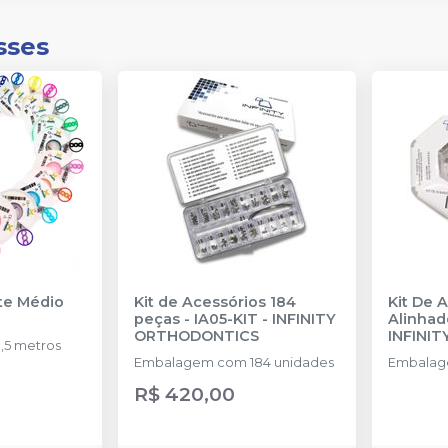
sses
nte Médio
Kit de Acessórios 184
Kit De 
peças - IA05-KIT
-
INFINITY
Alinhad
ORTHODONTICS
INFINI
,5 metros
Embalagem com 184 unidades
Embalag
R$ 420,00