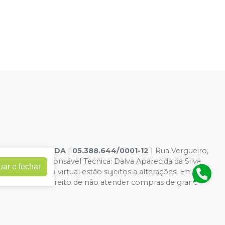
ELE DENTAL LTDA
|
05.388.644/0001-12
| Rua Vergueiro,
10-6 - Responsável Tecnica: Dalva Aparecida da Silva
uar e fechar
dições da loja virtual estão sujeitos a alterações. Em caso
 reservamos o direito de não atender compras de grandes