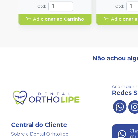
Qtd
:
Qtd
:
Adicionar ao Carrinho
Adicionar a
Não achou alg
Acompanhe
Redes S
Central do Cliente
Ch
Sobre a Dental Orhtolipe
(11