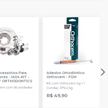
Acessórios Para
Adesivo Ortodôntico
ores - IA04-KIT
-
Orthocem
-
FGM
TY ORTHODONTICS
Kit com Orthocem 4g + 1
em com 56 unidades
Condac 37% 2,5g.
R$ 49,90