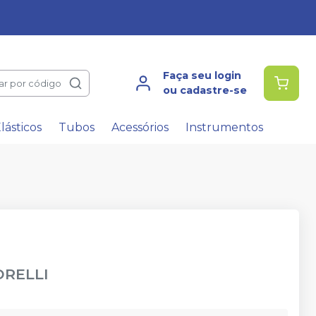
Faça seu login
ar por código
ou cadastre-se
lásticos
Tubos
Acessórios
Instrumentos
RELLI