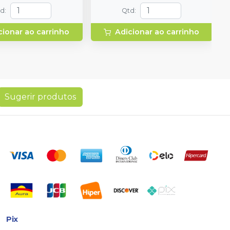
td
:
Qtd
:
cionar ao carrinho
Adicionar ao carrinho
Sugerir produtos
Pix