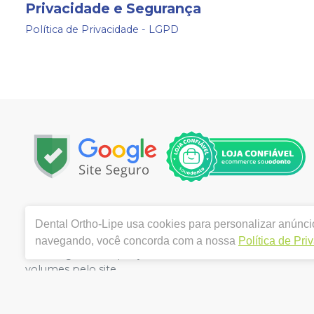
Privacidade e Segurança
Política de Privacidade - LGPD
Copyright © 2024 | Todos os direitos reservados | www.
Dental Ortho-Lipe
usa cookies para personalizar anúncio
3280 VILA MARIANA - SAO PAULO / SP - CEP 04102-001 | 
Alves Gabriele. CRO/SP nº 154.489 | Política de Privacida
navegando, você concorda com a nossa
Política de Pri
de divergência de preços no site, o valor válido é o d
volumes pelo site.