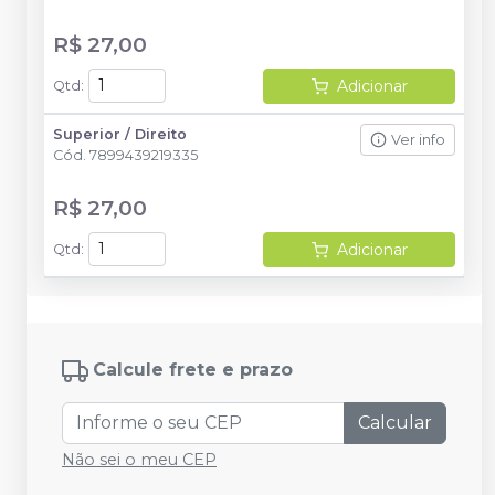
R$ 27,00
Adicionar
Qtd
:
Superior / Direito
Ver info
Cód.
7899439219335
R$ 27,00
Adicionar
Qtd
:
Calcule frete e prazo
Calcular
Não sei o meu CEP