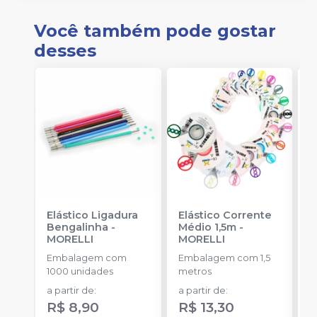
Você também pode gostar
desses
Elástico Ligadura
Elástico Corrente
K
Bengalinha
-
Médio 1,5m
-
1
MORELLI
MORELLI
K
O
Embalagem com
Embalagem com 1,5
E
1000 unidades
metros
u
a partir de
:
a partir de
:
R$ 8,90
R$ 13,30