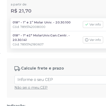
a partir de:
R$ 21,70
018'' - 1º e 2º Molar Univ. - 20.30.100
Ver info
Cód.
7895742008000
018'' - 1° e2° MolarUniv.Gan.Centr. -
20.30.141
Ver info
Cód.
7895742180607
Calcule frete e prazo
Não sei o meu CEP
Indicação: