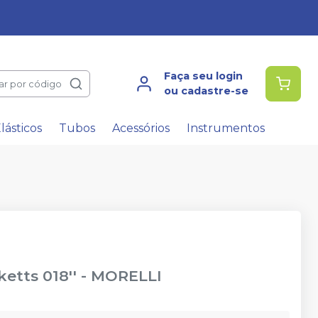
Faça seu login
ar por código
ou cadastre-se
lásticos
Tubos
Acessórios
Instrumentos
etts 018''
-
MORELLI