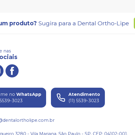
um produto?
Sugira para a
Dental Ortho-Lipe
 nas
ociais
ame no
WhatsApp
Atendimento
) 5539-3023
(11) 5539-3023
@dentalortholipe.com.br
gueiro 3280 - Vila Mariana, São Paulo - SP, CEP: 04102-001.