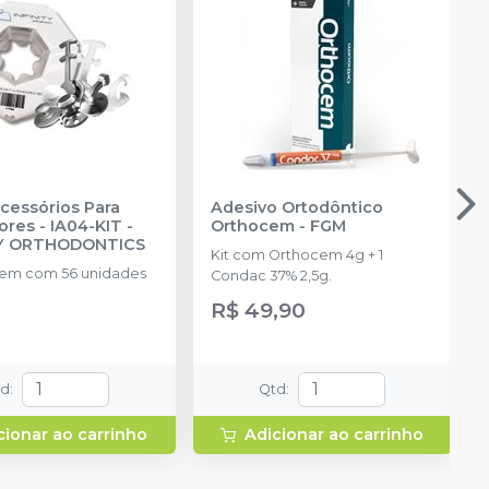
Acessórios Para
Adesivo Ortodôntico
ores - IA04-KIT
-
Orthocem
-
FGM
TY ORTHODONTICS
Kit com Orthocem 4g + 1
em com 56 unidades
Condac 37% 2,5g.
R$ 49,90
td
:
Qtd
:
cionar ao carrinho
Adicionar ao carrinho