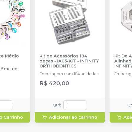
nte Médio
Kit de Acessórios 184
Kit De 
peças - IA05-KIT
-
INFINITY
Alinhad
ORTHODONTICS
INFINI
,5 metros
Embalagem com 184 unidades
Embalag
R$ 420,00
Qtd
:
Q
o Carrinho
Adicionar ao carrinho
Adi