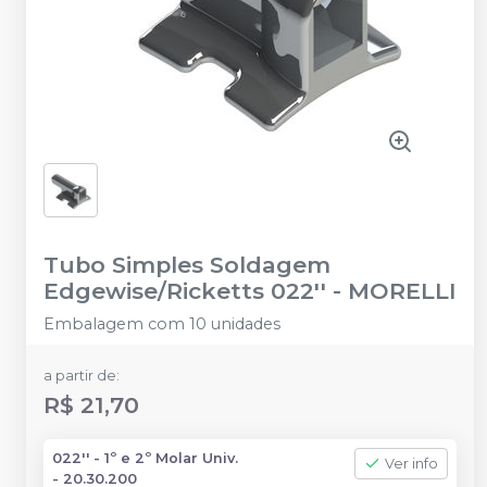
Tubo Simples Soldagem
Edgewise/Ricketts 022''
-
MORELLI
Embalagem com 10 unidades
a partir de:
R$ 21,70
022'' - 1º e 2º Molar Univ.
Ver info
- 20.30.200