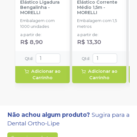
Elástico Ligadura
Elástico Corrente
K
Bengalinha
-
Médio 1,5m
-
1
MORELLI
MORELLI
K
O
Embalagem com
Embalagem com 1,5
E
1000 unidades
metros
u
a partir de
:
a partir de
:
R$ 8,90
R$ 13,30
Qtd
:
Qtd
:
Adicionar ao
Adicionar ao
Carrinho
Carrinho
Não achou algum produto?
Sugira para a
Dental Ortho-Lipe