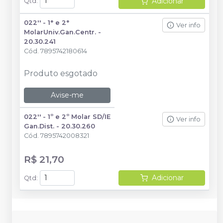
Adicionar
Qtd
:
022'' - 1° e 2°
Ver info
MolarUniv.Gan.Centr. -
20.30.241
Cód.
7895742180614
Produto esgotado
Avise-me
022'' - 1º e 2º Molar SD/IE
Ver info
Gan.Dist. - 20.30.260
Cód.
7895742008321
R$ 21,70
Adicionar
Qtd
: