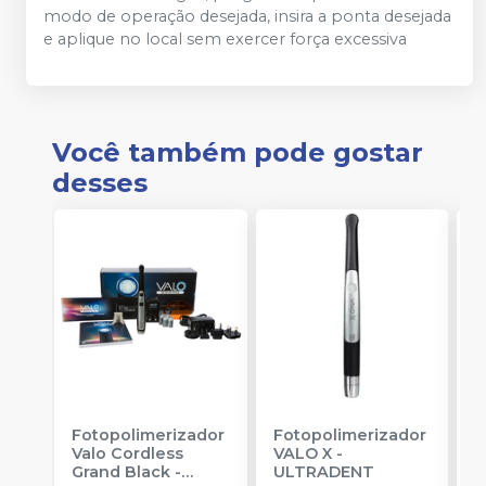
modo de operação desejada, insira a ponta desejada
e aplique no local sem exercer força excessiva
Você também pode gostar
desses
Fotopolimerizador
Fotopolimerizador
F
Valo Cordless
VALO X
-
B
Grand Black
-
ULTRADENT
-