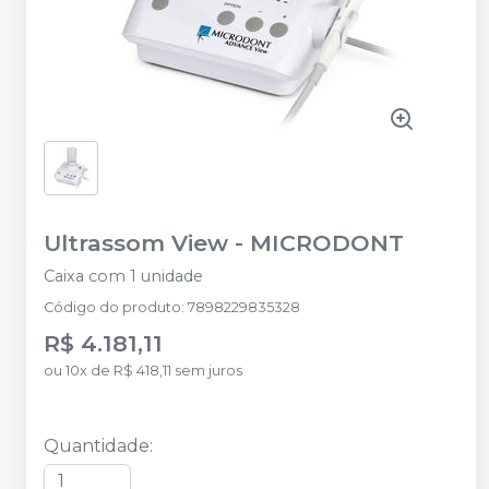
Ultrassom View
-
MICRODONT
Caixa com 1 unidade
Código do produto
:
7898229835328
R$ 4.181,11
ou
10
x
de
R$ 418,11
sem juros
Quantidade
: