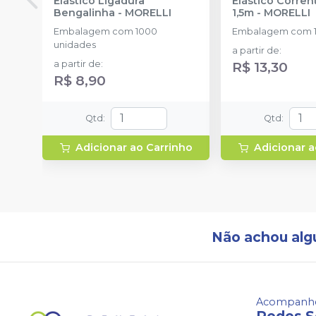
Elástico Ligadura
Elástico Corre
Bengalinha
-
MORELLI
1,5m
-
MORELLI
Embalagem com 1000
Embalagem com 1
unidades
a partir de
:
a partir de
:
R$ 13,30
R$ 8,90
Qtd
:
Qtd
:
Adicionar ao Carrinho
Adicionar a
Não achou alg
Acompanhe
Redes S