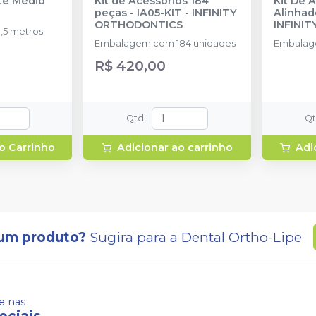
nte Médio
Kit de Acessórios 184
Kit De 
peças - IA05-KIT
-
INFINITY
Alinhad
ORTHODONTICS
INFINI
,5 metros
Embalagem com 184 unidades
Embalag
R$ 420,00
Qtd
:
Q
o Carrinho
Adicionar ao carrinho
Adi
um produto?
Sugira para a
Dental Ortho-Lipe
 nas
ociais