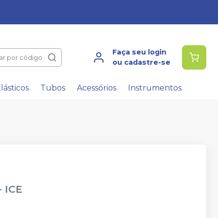
Faça seu login
ar por código
ou cadastre-se
lásticos
Tubos
Acessórios
Instrumentos
-
ICE