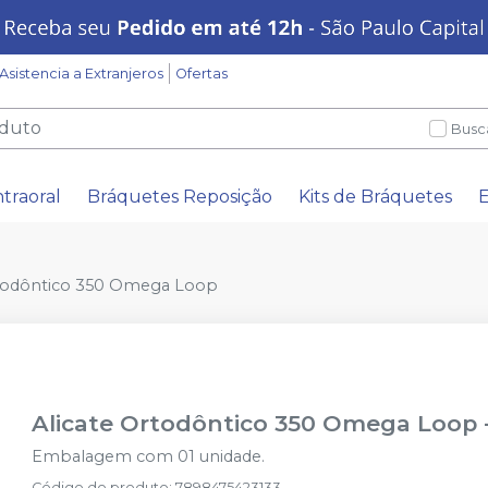
Asistencia a Extranjeros
Ofertas
Busc
ntraoral
Bráquetes Reposição
Kits de Bráquetes
E
rtodôntico 350 Omega Loop
Alicate Ortodôntico 350 Omega Loop
Embalagem com 01 unidade.
Código do produto
:
7898475423133