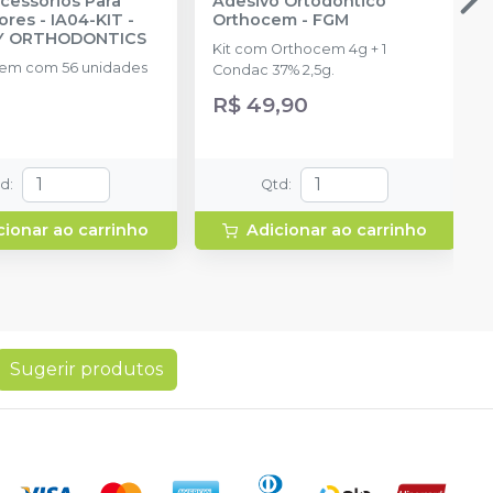
Acessórios Para
Adesivo Ortodôntico
ores - IA04-KIT
-
Orthocem
-
FGM
TY ORTHODONTICS
Kit com Orthocem 4g + 1
em com 56 unidades
Condac 37% 2,5g.
R$ 49,90
td
:
Qtd
:
cionar ao carrinho
Adicionar ao carrinho
Sugerir produtos