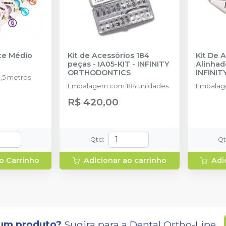
nte Médio
Kit de Acessórios 184
Kit De 
peças - IA05-KIT
-
INFINITY
Alinhad
ORTHODONTICS
INFINI
,5 metros
Embalagem com 184 unidades
Embalag
R$ 420,00
Qtd
:
Q
o Carrinho
Adicionar ao carrinho
Adi
um produto?
Sugira para a
Dental Ortho-Lipe