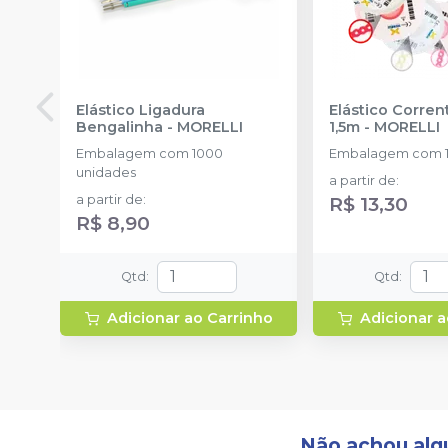
Elástico Ligadura
Elástico Corre
Bengalinha
-
MORELLI
1,5m
-
MORELLI
Embalagem com 1000
Embalagem com 1
unidades
a partir de
:
a partir de
:
R$ 13,30
R$ 8,90
Qtd
:
Qtd
:
Adicionar ao Carrinho
Adicionar a
Não achou alg