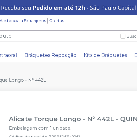
Asistencia a Extranjeros
Ofertas
Busc
ntraoral
Bráquetes Reposição
Kits de Bráquetes
E
rque Longo - N° 442L
Alicate Torque Longo - N° 442L
-
QUI
Embalagem com 1 unidade.
Código do produto
:
7898506842261