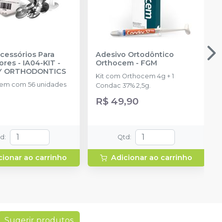
Acessórios Para
Adesivo Ortodôntico
ores - IA04-KIT
-
Orthocem
-
FGM
TY ORTHODONTICS
Kit com Orthocem 4g + 1
em com 56 unidades
Condac 37% 2,5g.
R$ 49,90
td
:
Qtd
:
cionar ao carrinho
Adicionar ao carrinho
Sugerir produtos