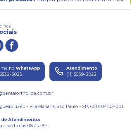
 nas
ociais
ame no
WhatsApp
Atendimento
) 5539-3023
(11) 5539-3023
@dentalortholipe.com.br
gueiro 3280 - Vila Mariana, São Paulo - SP, CEP: 04102-001.
o de Atendimento
:
 a sexta das 08 às 18h