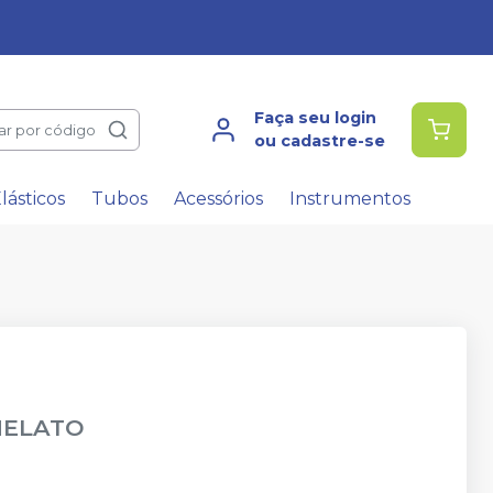
Faça seu login
ar por código
ou cadastre-se
lásticos
Tubos
Acessórios
Instrumentos
NELATO