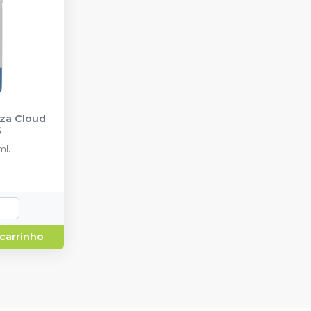
za Cloud
S
l.
 carrinho