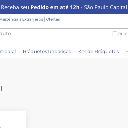
Asistencia a Extranjeros
Ofertas
Busc
ntraoral
Bráquetes Reposição
Kits de Bráquetes
E
l