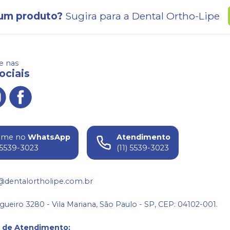
um produto?
Sugira para a
Dental Ortho-Lipe
 nas
ociais
ame no
WhatsApp
Atendimento
) 5539-3023
(11) 5539-3023
@dentalortholipe.com.br
gueiro 3280 - Vila Mariana, São Paulo - SP, CEP: 04102-001.
o de Atendimento
: