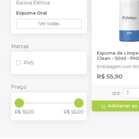
Escova Elétrica
Espuma Oral
Ver todas
Marcas
Espuma de Limpe
Clean - 50ml
-
PH
PHS
Embalagem com 50m
R$ 55,90
Preço
Qtd
:
Adicionar ao
R$ 55,00
R$ 56,00