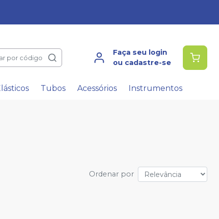
Faça seu login
ar por código
ou cadastre-se
lásticos
Tubos
Acessórios
Instrumentos
Ordenar por