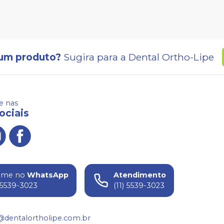
um produto?
Sugira para a
Dental Ortho-Lipe
 nas
ociais
ame no
WhatsApp
Atendimento
) 5539-3023
(11) 5539-3023
@dentalortholipe.com.br