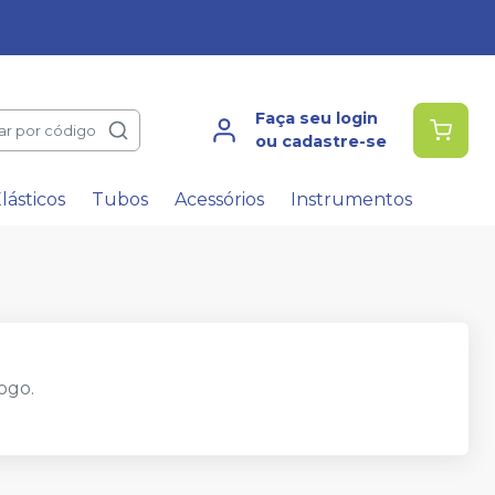
Faça seu login
ar por código
ou cadastre-se
lásticos
Tubos
Acessórios
Instrumentos
ogo.