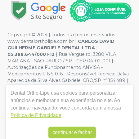
Copyright © 2024 | Todos os direitos reservados |
www.dentalortholipe.com.br |
CARLOS DAVID
GUILHERME GABRIELE DENTAL LTDA
|
05.388.644/0001-12
| Rua Vergueiro, 3280 VILA
MARIANA - SAO PAULO / SP - CEP 04102-001 |
Autorizações de Funcionamento ANVISA -
Medicamentos:1.16.510-6 - Responsável Tecnica: Dalva
Aparecida da Silva Alves Gabriele. CRO/SP nº 154.489 |
Política de Privacidade e Segurança - Fotos meramente
Dental Ortho-Lipe
usa cookies para personalizar
ilustrativas - Os preços e condições da loja virtual estão
sujeitos a alterações. Em caso de divergência de preços
anúncios e melhorar a sua experiência no site. Ao
no site, o valor válido é o do Carrinho de Compra. Não
continuar navegando, você concorda com a nossa
vendemos por atacado, por isso nos reservamos o
Política de Privacidade
.
direito de não atender compras de grandes volumes
pelo site.
continuar e fechar