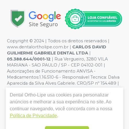
Copyright © 2024 | Todos os direitos reservados |
www.dentalortholipe.com.br |
CARLOS DAVID
GUILHERME GABRIELE DENTAL LTDA
|
05.388.644/0001-12
| Rua Vergueiro, 3280 VILA
MARIANA - SAO PAULO / SP - CEP 04102-001 |
Autorizações de Funcionamento ANVISA -
Medicamentos:1.16.510-6 - Responsável Tecnica: Dalva
Aparecida da Silva Alves Gabriele. CRO/SP nº 154.489 |
Política de Privacidade e Segurança - Fotos meramente
Dental Ortho-Lipe
usa cookies para personalizar
ilustrativas - Os preços e condições da loja virtual estão
sujeitos a alterações. Em caso de divergência de preços
anúncios e melhorar a sua experiência no site. Ao
no site, o valor válido é o do Carrinho de Compra. Não
continuar navegando, você concorda com a nossa
vendemos por atacado, por isso nos reservamos o
Política de Privacidade
.
direito de não atender compras de grandes volumes
pelo site.