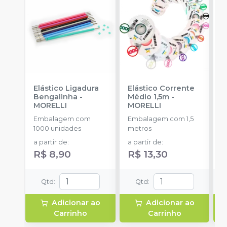
Elástico Ligadura
Elástico Corrente
K
Bengalinha
-
Médio 1,5m
-
1
MORELLI
MORELLI
K
O
Embalagem com
Embalagem com 1,5
E
1000 unidades
metros
u
a partir de
:
a partir de
:
R$ 8,90
R$ 13,30
Qtd
:
Qtd
:
Adicionar ao
Adicionar ao
Carrinho
Carrinho